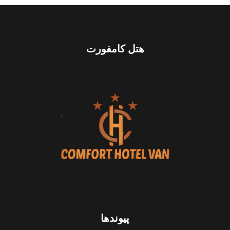
هتل کامفورت
پیوندها