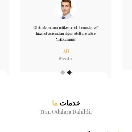
"Otelin konumu mükemmel, temizlik ve
hizmet açısından diğer otellere göre
mükemmel."
Ali
Misafir
خدمات
ما
Tüm Odalara Dahildir