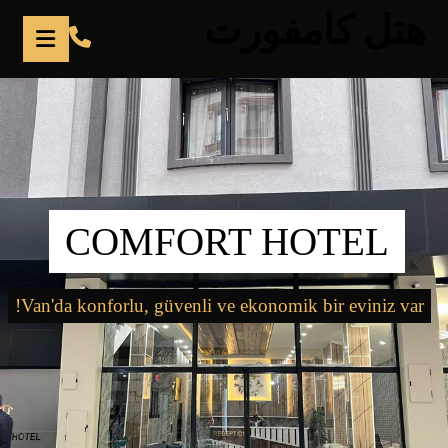
هتل کامفورت
COMFORT HOTEL
Van'da konforlu, güvenli ve ekonomik bir eviniz var!