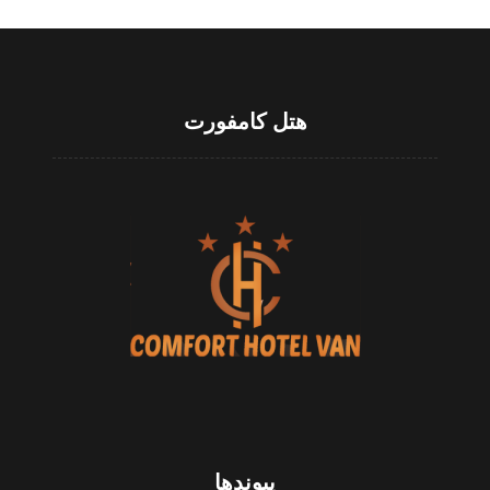
هتل کامفورت
پیوندها